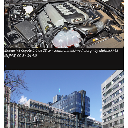
Moteur V8 Coyote 5.0 de 28 cv - commons.wikimedia.org - by Malchick743
(ALJMW) CC-BY-SA-4.0
+