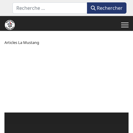
Rechercher
Rechercher
Articles La Mustang
COUPLE, PUISSANCE, LIQUIDE ET CYLINDRÉE
LE DÉCODEUR
Comment tout savoir sur ces sigles
barbares que la Mustang arbore au fil
des livres et fiches techniques