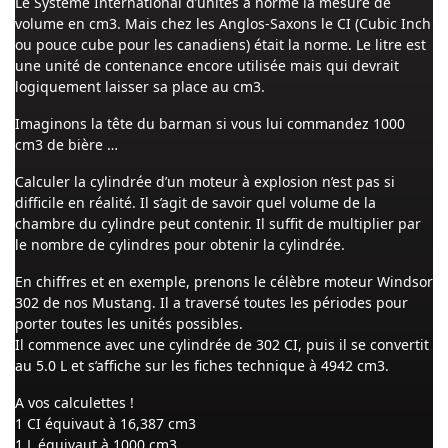
Le Système International d’unités a normé la mesure de
volume en cm3. Mais chez les Anglos-Saxons le CI (Cubic Inch
ou pouce cube pour les canadiens) était la norme. Le litre est
une unité de contenance encore utilisée mais qui devrait
logiquement laisser sa place au cm3.
Imaginons la tête du barman si vous lui commandez 1000
cm3 de bière …
Calculer la cylindrée d’un moteur à explosion n’est pas si
difficile en réalité. Il s’agit de savoir quel volume de la
chambre du cylindre peut contenir. Il suffit de multiplier par
le nombre de cylindres pour obtenir la cylindrée.
En chiffres et en exemple, prenons le célèbre moteur Windsor
302 de nos Mustang. Il a traversé toutes les périodes pour
porter toutes les unités possibles.
Il commence avec une cylindrée de 302 CI, puis il se convertit
au 5.0 L et s’affiche sur les fiches technique à 4942 cm3.
A vos calculettes !
1 CI équivaut à 16,387 cm3
1 L équivaut à 1000 cm3