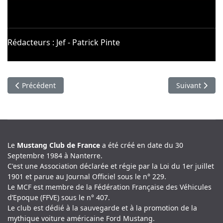
Rédacteurs : Jef - Patrick Pinte
Article précédent : Une rencontre insolite autour de la myth
Article suivan
Précédent
Suivant
Le
Mustang Club de France
a été créé en date du 30
Septembre 1984 à Nanterre.
C'est une Association déclarée et régie par la Loi du 1er juillet
1901 et parue au Journal Officiel sous le n° 229.
Le MCF est membre de la Fédération Française des Véhicules
d’Epoque (FFVE) sous le n° 407.
Le club est dédié à la sauvegarde et à la promotion de la
mythique voiture américaine Ford Mustang.