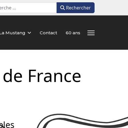
Rechercher
Rechercher
La Mustang
Contact
60 ans
 de France
ples