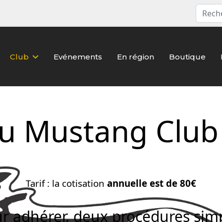
Club
Evénements
En région
Boutique
u Mustang Club
Tarif : la cotisation
annuelle est de 80€
r adhérer, deux procédures sim