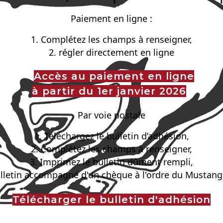
Paiement en ligne :
1. Complétez les champs à renseigner,
2. régler directement en ligne
Accès au paiement en ligne
à partir du 1er janvier 2026
Par voie postale
1. Téléchargez le bulletin d’adhésion,
2. Complétez les champs à renseigner,
3. Imprimez le bulletin dûment rempli,
ulletin accompagné d'un chèque à l'ordre du Mustang
Télécharger le bulletin d'adhésion