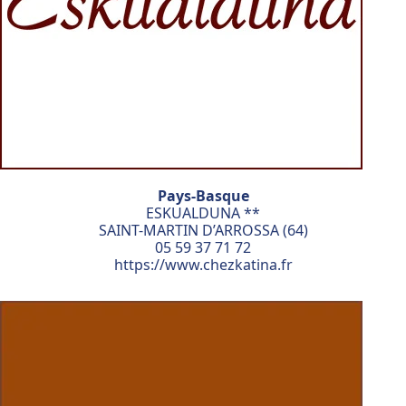
Pays-Basque
ESKUALDUNA **
SAINT-MARTIN D’ARROSSA (64)
05 59 37 71 72
https://www.chezkatina.fr