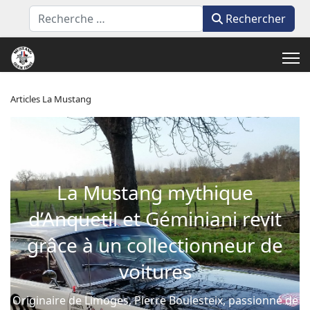
Rechercher
Rechercher
Articles La Mustang
La Mustang mythique
d’Anquetil et Géminiani revit
grâce à un collectionneur de
voitures
Originaire de Limoges, Pierre Boulesteix, passionné de