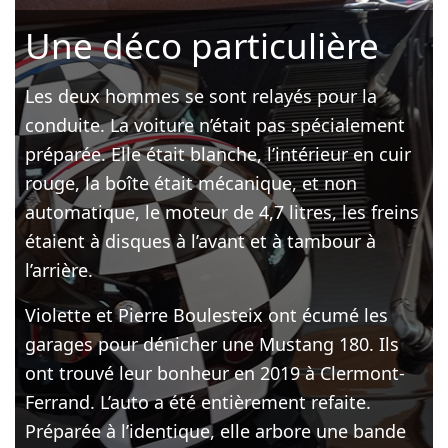
Une déco particulière
Les deux hommes se sont relayés pour la
conduite. La voiture n’était pas spécialement
préparée. Elle était blanche, l’intérieur en cuir
rouge, la boîte était mécanique, et non
automatique, le moteur de 4,7 litres, les freins
étaient à disques à l’avant et à tambour à
l’arrière.
Violette et Pierre Boulesteix ont écumé les
garages pour dénicher une Mustang 180. Ils
ont trouvé leur bonheur en 2019 à Clermont-
Ferrand. L’auto a été entièrement refaite.
Préparée à l’identique, elle arbore une bande