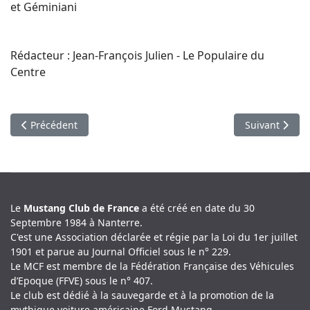
et Géminiani
Rédacteur : Jean-François Julien - Le Populaire du
Centre
Article précédent : Mustang à moteur central
Article suivan
Précédent
Suivant
Le
Mustang Club de France
a été créé en date du 30
Septembre 1984 à Nanterre.
C'est une Association déclarée et régie par la Loi du 1er juillet
1901 et parue au Journal Officiel sous le n° 229.
Le MCF est membre de la Fédération Française des Véhicules
d’Epoque (FFVE) sous le n° 407.
Le club est dédié à la sauvegarde et à la promotion de la
mythique voiture américaine Ford Mustang.