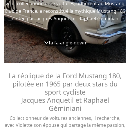
vélo, collectionneur de voitures, adhérent au Mustang
Club de France, a reconstitué la mythique Mustang 180
pilotée par Jacques Anquetil et Raphaël Géminiani
fa fa-angle-down
La réplique de la Ford Mustang 180,
pilotée en 1965 par deux stars du
sport cycliste
Jacques Anquetil et Raphaël
Géminiani
Collectionneur de voitures anciennes, il recherche,
avec Violette son épouse qui partage la même passion,