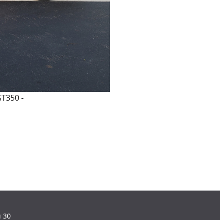
GT350 -
u 30