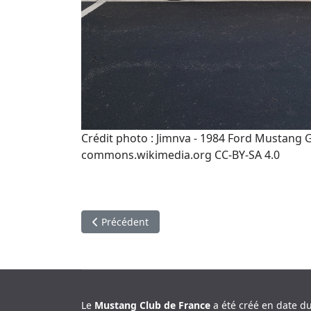
Crédit photo : Jimnva - 1984 Ford Mustang 
commons.wikimedia.org CC-BY-SA 4.0
Article précédent : Mustang gazeuse citronnée
Précédent
Le
Mustang Club de France
a été créé en date d