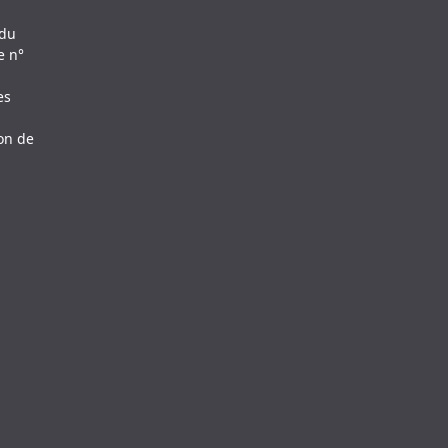
 du
e n°
es
ion de