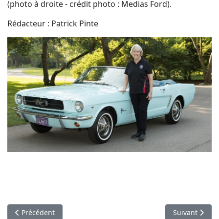
(photo à droite - crédit photo : Medias Ford).
Rédacteur : Patrick Pinte
Article précédent : Nuances de bleu
Article suivan
Précédent
Suivant